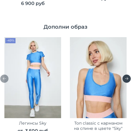
6 900 руб
Дополни образ
-49%
Легинсы Sky
Топ classic c карманом
на спине в цвете "Sky"
от
3 500 руб